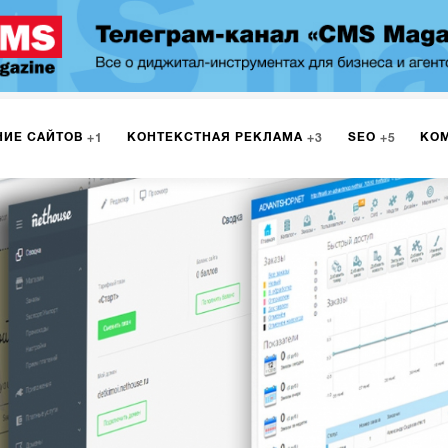
НИЕ САЙТОВ
КОНТЕКСТНАЯ РЕКЛАМА
SEO
КО
1
3
5
МАРКЕТИНГ
ПРОГРАММИРОВАНИЕ
ИСПОЛЬЗОВАНИЕ
9
1
А
ЮЗАБИЛИТИ
ИНТРАНЕТ
МОНИТОРИНГ
МЕНЕДЖМЕ