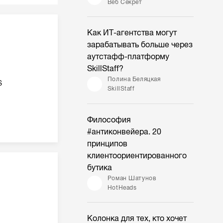
Веб Секрет
Как ИТ-агентства могут
зарабатывать больше через
аутстафф-платформу
SkillStaff?
Полина Беляцкая
S
SkillStaff
Философия
#антиконвейера. 20
принципов
клиентоориентированного
бутика
Роман Шатунов
HotHeads
Колонка для тех, кто хочет