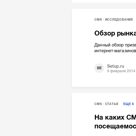
CMS
ИССЛЕДОВАНИЕ
Обзор рынка
Данный обзор призв
интернет-магазино
Setup.ru
SE
9 февраля 2014
CMS
СТАТЬЯ
ЕЩЕ
6
На каких CM
посещаемос