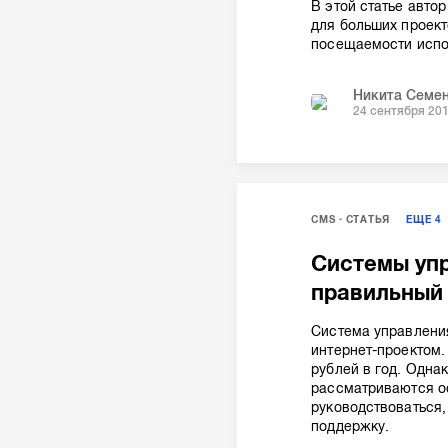
В этой статье авто
для больших проект
посещаемости испо
Никита Семе
24 сентября 20
CMS
СТАТЬЯ
ЕЩЕ
4
Системы упр
правильный
Система управления
интернет-проектом.
рублей в год. Одна
рассматриваются о
руководствоваться,
поддержку.