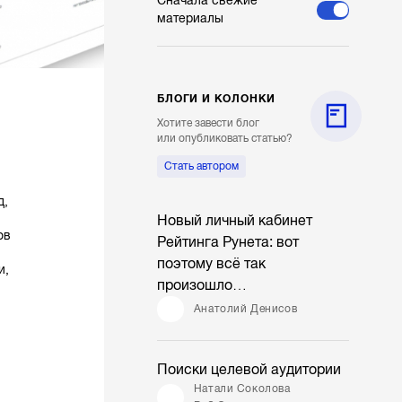
Сначала свежие
материалы
БЛОГИ И КОЛОНКИ
Хотите завести блог
или опубликовать статью?
Стать автором
д,
Новый личный кабинет
ов
Рейтинга Рунета: вот
поэтому всё так
и,
произошло…
Анатолий Денисов
Поиски целевой аудитории
Натали Соколова