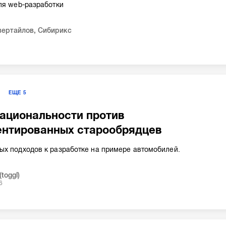
ля web-разработки
вертайлов
,
Сибирикс
Я
ЕЩЕ
5
ациональности против
ентированных старообрядцев
х подходов к разработке на примере автомобилей.
toggl)
6