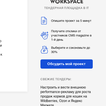
ТЕНДЕРНАЯ ПЛОЩАДКА В IT
Опишите проект за 5 минут
Получите отклики от
участников CMS magazine в
1-й день
ю
ши
Выберите и сэкономьте до
30%
 к
Обсудить мой проект
СВЕЖИЕ ТЕНДЕРЫ:
Настроить и вести внешнюю
performance-рекламу для роста
продаж кормов для кошек на
Wildberries, Ozon и Яндекс
Маркете