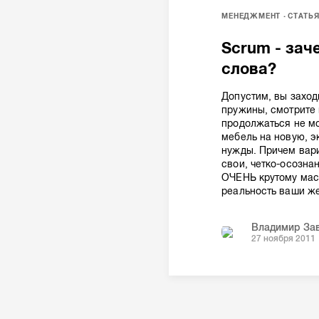
МЕНЕДЖМЕНТ
СТАТЬ
Scrum - зач
слова?
Допустим, вы заходи
пружины, смотрите 
продолжаться не мо
мебель на новую, 
нужды. Причем вари
свои, четко-осозна
ОЧЕНЬ крутому маст
реальность ваши же
Владимир За
27 ноября 2011