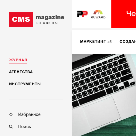
magazine
CMS
ВСЕ О DIGITAL
МАРКЕТИНГ
СОЗДА
5
ЖУРНАЛ
SMM
ИНТЕРНЕТ-МА
2
АГЕНТСТВА
ИНСТРУМЕНТЫ
МОБИЛЬНАЯ РАЗРАБОТК
Избранное
Поиск