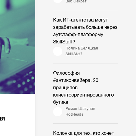
Веб Секрет
Как ИТ-агентства могут
зарабатывать больше через
аутстафф-платформу
SkillStaff?
Полина Беляцкая
SkillStaff
Философия
#антиконвейера. 20
принципов
клиентоориентированного
бутика
Роман Шатунов
HotHeads
ия
Колонка для тех, кто хочет