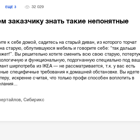
32 029
Я
ЕЩЕ
3
ем заказчику знать такие непонятные
те к себе домой, садитесь на старый диван, из которого торчат
на старую, облупившуюся мебель и говорите себе: “так дальше
жет!”. Вы решительно хотите сменить всю свою старую, потерту
экологичную и функциональную, подогнанную специально под ва
ант ширпотреба из IKEA — не рассматривается, т.к. у вас есть
нные специфичные требования к домашней обстановке. Вы идете
еру, искренне считая, что только профи способен воплотить в
лания...
вертайлов
,
Сибирикс