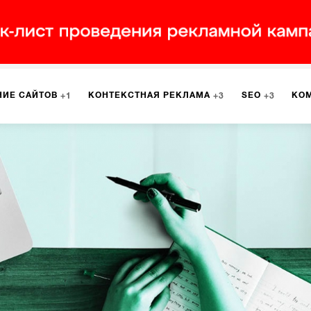
НИЕ САЙТОВ
КОНТЕКСТНАЯ РЕКЛАМА
SEO
КО
1
3
3
РКЕТИНГ
ПРОГРАММИРОВАНИЕ
ИСПОЛЬЗОВАНИЕ С
9
1
А
ЮЗАБИЛИТИ
ИНТРАНЕТ
МОНИТОРИНГ
МЕНЕДЖМЕ