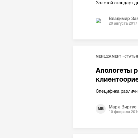
Золотой стандарт д
Владимир За
28 августа 2017
МЕНЕДЖМЕНТ
СТАТЬ
Апологеты р
клиентоори
Специфика различны
Марк Виртус (
МВ
10 февраля 201