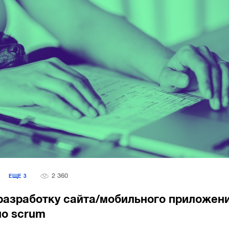
2 360
Я
ЕЩЕ
3
разработку сайта/мобильного приложен
по scrum