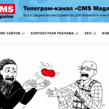
НИЕ САЙТОВ
КОНТЕКСТНАЯ РЕКЛАМА
SEO
КО
1
3
5
МАРКЕТИНГ
ПРОГРАММИРОВАНИЕ
ИСПОЛЬЗОВАНИЕ
8
1
А
ЮЗАБИЛИТИ
ИНТРАНЕТ
МОНИТОРИНГ
МЕНЕДЖМЕ