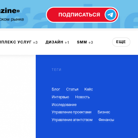
ЕЩЕ
МПЛЕКС УСЛУГ
ДИЗАЙН
SMM
3
1
3
 СЕРВИСА
БРЕНДИНГ
3
ТЕГИ
Блог
Статья
Кейс
НТ
1
Интервью
Новость
Исследование
Управление проектами
Бизнес
Управление агентством
Финансы