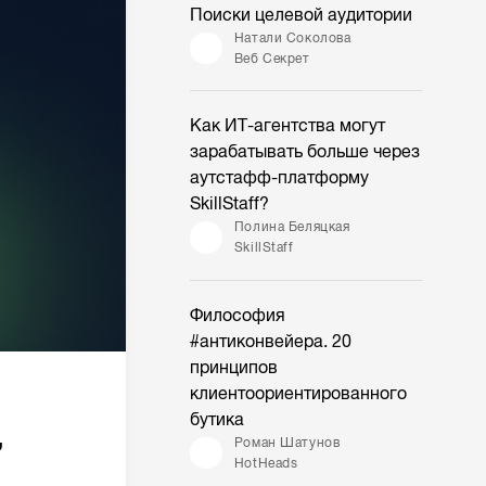
Поиски целевой аудитории
Натали Соколова
Веб Секрет
Как ИТ-агентства могут
зарабатывать больше через
аутстафф-платформу
SkillStaff?
Полина Беляцкая
SkillStaff
Философия
#антиконвейера. 20
принципов
клиентоориентированного
бутика
,
Роман Шатунов
HotHeads