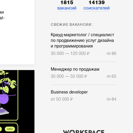
1815
14139
вакансий
соискателей
ми
al-
СВЕЖИЕ ВАКАНСИИ:
Крауд-маркетолог / специалист
по продвижению услуг дизайна
и программирования
30 000 — 120 000 ₽
86
Менеджер по продажам
30 000 — 50 000 ₽
65
Business developer
от 50 000 ₽
84