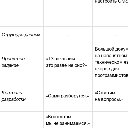
настроить CMS
Структура данных
—
—
Большой доку
на непонятном
Проектное
«ТЗ заказчика —
техническом я
задание
это разве не оно?»
скорее для
программистов
Контроль
«Ответим
«Сами разберутся.»
разработки
на вопросы.»
«Контентом
мы не занимаемся.»