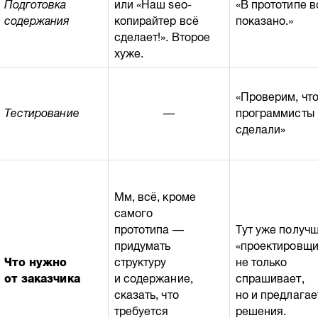
Подготовка
или «Наш seo-
«В прототипе в
содержания
копирайтер всё
показано.»
сделает!». Второе
хуже.
«Проверим, что
Тестирование
—
программисты
сделали»
Мм, всё, кроме
самого
прототипа —
Тут уже получш
придумать
«проектировщи
Что нужно
структуру
не только
от заказчика
и содержание,
спрашивает,
сказать, что
но и предлагае
требуется
решения.