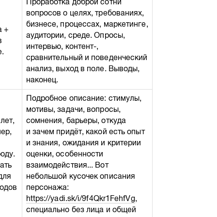
Проработка доброй сотни
вопросов о целях, требованиях,
бизнесе, процессах, маркетинге,
а +
аудитории, среде. Опросы,
в
интервью, контент-,
.
сравнительный и поведенческий
анализ, выход в поле. Выводы,
наконец.
Подробное описание: стимулы,
мотивы, задачи, вопросы,
 лет,
сомнения, барьеры, откуда
ер,
и зачем придёт, какой есть опыт
и знания, ожидания и критерии
оду.
оценки, особенности
ать
взаимодействия... Вот
для
небольшой кусочек описания
одов
персонажа:
https://yadi.sk/i/9f4Qkr1FehfVg
,
специально без лица и общей