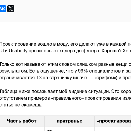
Проектирование вошло в моду, его делают уже в каждой п
UI и Usability прочитаны от хедера до футера. Хорошо? Хо
Только вот называют этим словом слишком разные вещи 
результатом. Есть ощущение, что у 99% специалистов и з
ограничивается ТЗ на страничку (иначе — «брифом») и пр
Таблица ниже показывает моё видение ситуации. Это кор
отсутствием примеров «правильного» проектирования изло
статье не скажешь.
Часть работ
прктрвнье
«проектирова