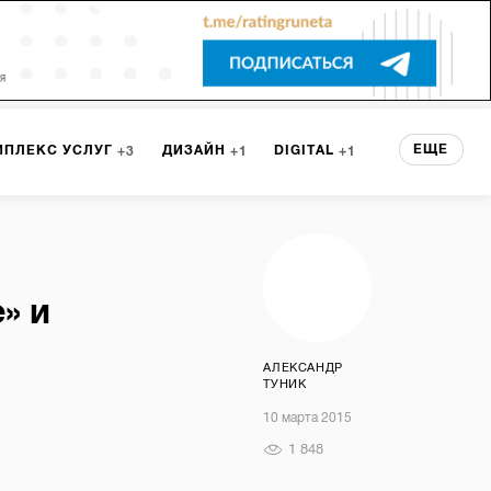
ЕЩЕ
МПЛЕКС УСЛУГ
ДИЗАЙН
DIGITAL
3
1
1
ЕРВИСА
БРЕНДИНГ
3
» и
НТ
1
АЛЕКСАНДР
ТУНИК
10 марта 2015
1 848