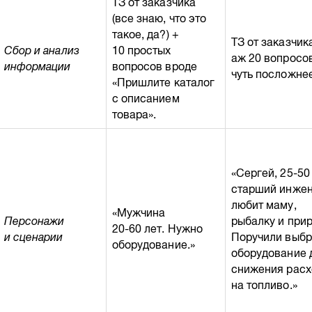
ТЗ от заказчика
(все знаю, что это
такое, да?) +
ТЗ от заказчик
Сбор и анализ
10 простых
аж 20 вопросо
информации
вопросов вроде
чуть посложнее
«Пришлите каталог
с описанием
товара».
«Сергей,
25-50
старший инжен
любит маму,
«Мужчина
Персонажи
рыбалку и прир
20-60 лет.
Нужно
и сценарии
Поручили выбр
оборудование.»
оборудование 
снижения расх
на топливо.»