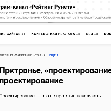
НИЕ САЙТОВ
КОНТЕКСТНАЯ РЕКЛАМА
SEO
КО
1
3
3
РКЕТИНГ
ПРОГРАММИРОВАНИЕ
ИСПОЛЬЗОВАНИЕ С
8
1
ИНТЕРНЕТ-МАРКЕТИНГ
СТАТЬЯ
ЕЩЕ
4
Прктрвнье, «проектирование
А
ЮЗАБИЛИТИ
ИНТРАНЕТ
МОНИТОРИНГ
МЕНЕДЖМЕ
проектирование
Проектирование — это не прототип накалякать.