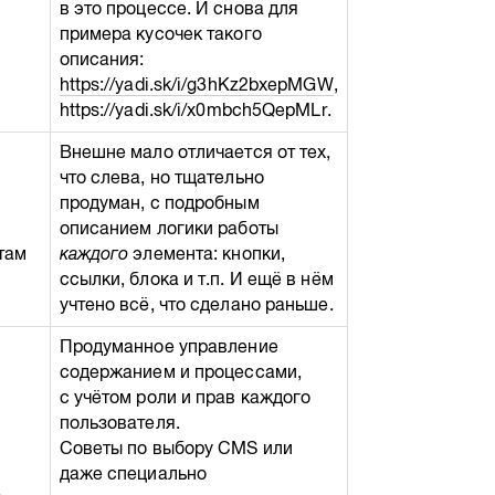
в это процессе. И снова для
примера кусочек такого
описания:
https://yadi.sk/i/g3hKz2bxepMGW
,
https://yadi.sk/i/x0mbch5QepMLr.
Внешне мало отличается от тех,
что слева, но тщательно
продуман, с подробным
описанием логики работы
там
каждого
элемента: кнопки,
ссылки, блока и т.п. И ещё в нём
учтено всё, что сделано раньше.
Продуманное управление
содержанием и процессами,
с учётом роли и прав каждого
пользователя.
Советы по выбору CMS или
даже специально