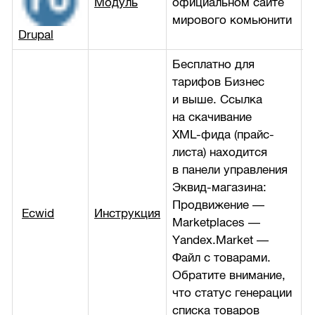
Модуль
официальном сайте
б
мирового комьюнити
Drupal
Бесплатно для
тарифов Бизнес
и выше. Ссылка
на скачивание
XML-фида
(прайс-
листа) находится
в панели управления
Эквид-магазина:
Продвижение —
Ecwid
Инструкция
б
Marketplaces —
Yandex.Market —
Файл с товарами.
Обратите внимание,
что статус генерации
списка товаров