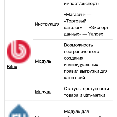
импорт/экспорт»
«Магазин» —
«Торговый
Инструкция
б
каталог» — «Экспорт
данных» — Yandex
Возможность
неограниченного
создания
Модуль
1
индивидуальных
Bitrix
правил выгрузки для
категорий
Статусы доступности
Модуль
2
товара и utm-метки
Модуль для