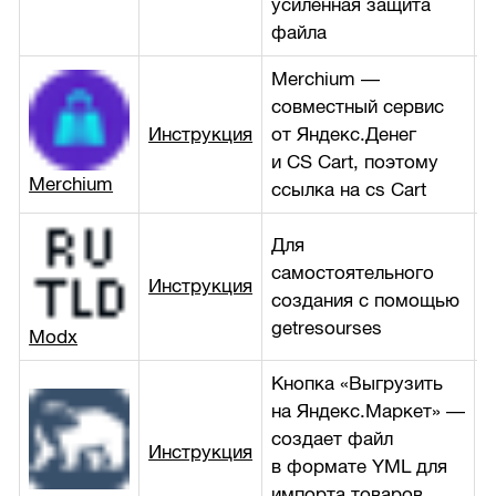
усиленная защита
файла
Merchium —
совместный сервис
Инструкция
от Яндекс.Денег
б
и CS Cart, поэтому
Merchium
ссылка на cs Cart
Для
самостоятельного
Инструкция
б
создания с помощью
getresourses
Modx
Кнопка «Выгрузить
на Яндекс.Маркет» —
создает файл
Инструкция
б
в формате YML для
импорта товаров