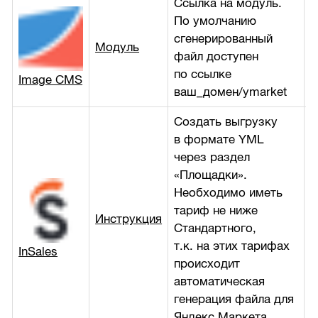
Ссылка на модуль.
По умолчанию
сгенерированный
Модуль
б
файл доступен
по ссылке
Image CMS
ваш_домен/ymarket
Создать выгрузку
в формате YML
через раздел
«Площадки».
Необходимо иметь
тариф не ниже
Инструкция
б
Стандартного,
т.к. на этих тарифах
InSales
происходит
автоматическая
генерация файла для
Яндекс.Маркета