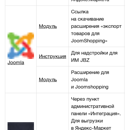
Ссылка
на скачивание
Модуль
расширения «экспорт
б
товаров для
JoomShopping»
Для надстройки для
Инструкция
б
ИМ JBZ
Joomla
Расширение для
Модуль
Joomla
1
и Joomshopping
Через пункт
административной
панели «Интеграция».
Для выгрузки
в Яндекс-Маркет