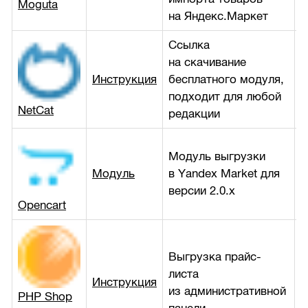
Moguta
на Яндекс.Маркет
Ссылка
на скачивание
Инструкция
бесплатного модуля,
б
подходит для любой
NetCat
редакции
Модуль выгрузки
Модуль
в Yandex Market для
б
версии 2.0.х
Opencart
Выгрузка прайс-
листа
Инструкция
б
из административной
PHP Shop