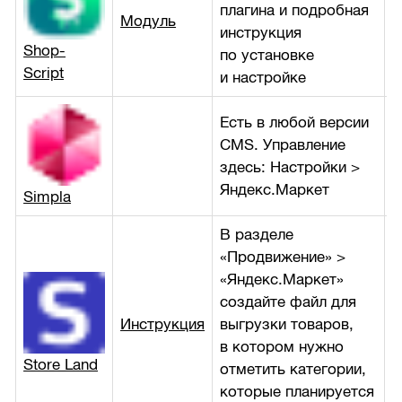
плагина и подробная
Модуль
б
инструкция
Shop-
по установке
Script
и настройке
Есть в любой версии
CMS. Управление
б
здесь: Настройки >
Яндекс.Маркет
Simpla
В разделе
«Продвижение» >
«Яндекс.Маркет»
создайте файл для
Инструкция
выгрузки товаров,
б
в котором нужно
Store Land
отметить категории,
которые планируется