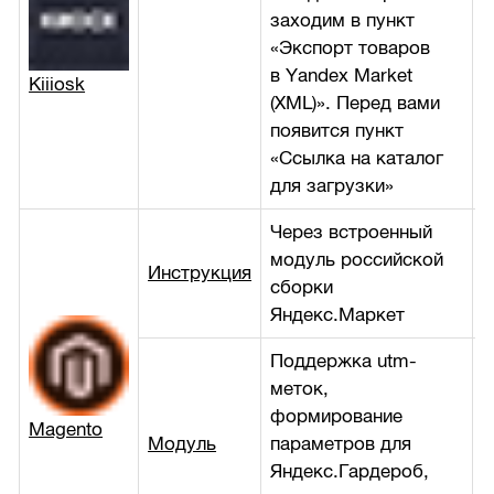
заходим в пункт
б
«Экспорт товаров
в Yandex Market
Kiiiosk
(XML)». Перед вами
появится пункт
«Ссылка на каталог
для загрузки»
Через встроенный
модуль российской
Инструкция
б
сборки
Яндекс.Маркет
Поддержка utm-
меток,
формирование
Magento
Модуль
параметров для
1
Яндекс.Гардероб,