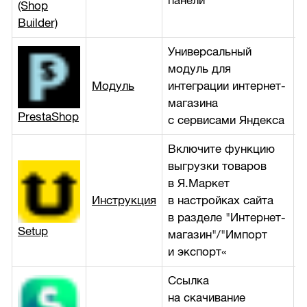
панели
(Shop
Builder)
Универсальный
модуль для
Модуль
интеграции интернет-
б
магазина
PrestaShop
с сервисами Яндекса
Включите функцию
выгрузки товаров
в Я.Маркет
Инструкция
в настройках сайта
б
в разделе "Интернет-
Setup
магазин"/"Импорт
и экспорт«
Ссылка
на скачивание