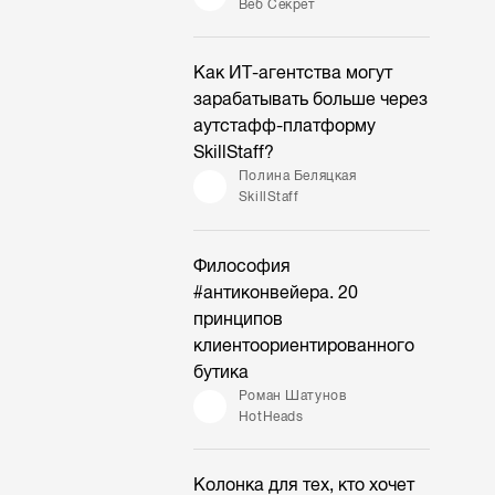
Веб Секрет
Как ИТ-агентства могут
зарабатывать больше через
аутстафф-платформу
SkillStaff?
Полина Беляцкая
SkillStaff
Философия
#антиконвейера. 20
принципов
клиентоориентированного
бутика
Роман Шатунов
HotHeads
Колонка для тех, кто хочет