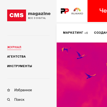
magazine
CMS
ВСЕ О DIGITAL
МАРКЕТИНГ
СОЗДА
6
ЖУРНАЛ
DIGITAL
ИНТЕРНЕТ-
1
АГЕНТСТВА
ИНСТРУМЕНТЫ
МОБИЛЬНАЯ РАЗРАБОТК
Избранное
Поиск