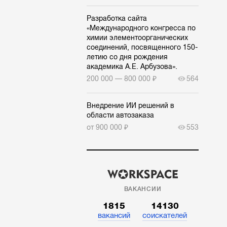
Разработка сайта
«Международного конгресса по
химии элементоорганических
соединений, посвященного 150-
летию со дня рождения
академика А.Е. Арбузова».
200 000 — 800 000 ₽
564
Внедрение ИИ решений в
области автозаказа
от 900 000 ₽
553
ВАКАНСИИ
1815
14130
вакансий
соискателей