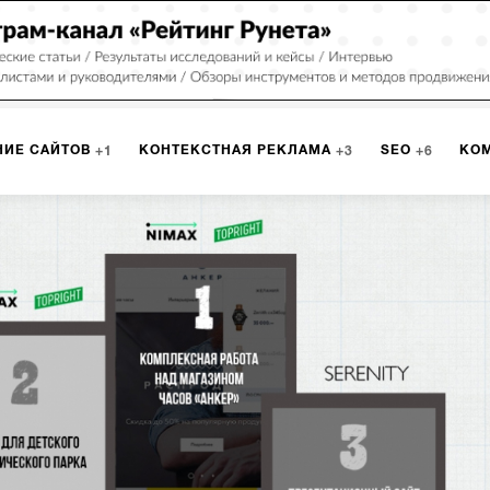
НИЕ САЙТОВ
КОНТЕКСТНАЯ РЕКЛАМА
SEO
КО
1
3
6
РКЕТИНГ
ПРОГРАММИРОВАНИЕ
ИСПОЛЬЗОВАНИЕ С
8
1
А
ЮЗАБИЛИТИ
ИНТРАНЕТ
МОНИТОРИНГ
МЕНЕДЖМЕ