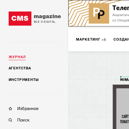
magazine
CMS
ВСЕ О DIGITAL
МАРКЕТИНГ
СОЗДА
6
ЖУРНАЛ
SMM
ИНТЕРНЕТ-МА
2
АГЕНТСТВА
ИНСТРУМЕНТЫ
МОБИЛЬНАЯ РАЗРАБОТК
Избранное
Поиск