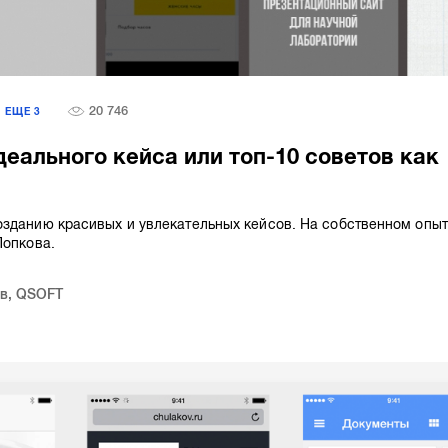
20 746
ЕЩЕ
3
деального кейса или топ-10 советов как
озданию красивых и увлекательных кейсов. На собственном опы
Попкова.
в
,
QSOFT