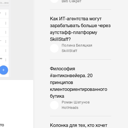
Веб Секрет
Как ИТ-агентства могут
зарабатывать больше через
аутстафф-платформу
SkillStaff?
Полина Беляцкая
SkillStaff
Философия
#антиконвейера. 20
принципов
клиентоориентированного
бутика
Роман Шатунов
HotHeads
то
Колонка для тех, кто хочет