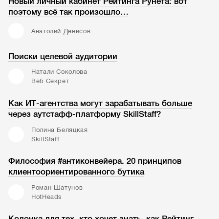
Новый личный кабинет Рейтинга Рунета: вот
поэтому всё так произошло…
Анатолий Денисов
Поиски целевой аудитории
Натали Соколова
Веб Секрет
Как ИТ-агентства могут зарабатывать больше
через аутстафф-платформу SkillStaff?
Полина Беляцкая
SkillStaff
Философия #антиконвейера. 20 принципов
клиентоориентированного бутика
Роман Шатунов
HotHeads
Колонка для тех, кто хочет знать, как Рейтинг