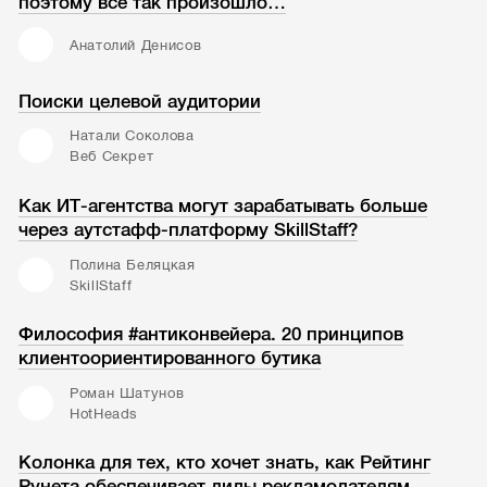
поэтому всё так произошло…
Анатолий Денисов
Поиски целевой аудитории
Натали Соколова
Веб Секрет
Как ИТ-агентства могут зарабатывать больше
через аутстафф-платформу SkillStaff?
Полина Беляцкая
SkillStaff
Философия #антиконвейера. 20 принципов
клиентоориентированного бутика
Роман Шатунов
HotHeads
Колонка для тех, кто хочет знать, как Рейтинг
Рунета обеспечивает лиды рекламодателям