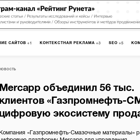
НИЕ САЙТОВ
КОНТЕКСТНАЯ РЕКЛАМА
SEO
КО
1
3
5
МАРКЕТИНГ
ПРОГРАММИРОВАНИЕ
ИСПОЛЬЗОВАНИЕ
8
1
НОВОСТЬ
Mercapp объединил 56 тыс.
А
ЮЗАБИЛИТИ
ИНТРАНЕТ
МОНИТОРИНГ
МЕНЕДЖМЕ
клиентов «Газпромнефть-СМ
цифровую экосистему прод
Компания «Газпромнефть-Смазочные материалы» р
цифровую платформу Mercapp для управления