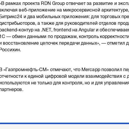
«В рамках проекта RDN Group отвечает за развитие и эксп
включая веб-приложение на микросервисной архитектуре,
Битрикс24 и два мобильных приложения: для торговых пр
дистрибьюторов, а также для руководителей отделов про
backend-контур на .NET, frontend на Angular и обеспечива
1С — обмен данными по продажам, контроль корректности
и восстановление цепочек передачи данных», — отметил 
Россихин.
В «Газпромнефть-СМ» отмечают, что Mercapp позволил пе
отчетности к единой цифровой модели взаимодействия с 
используются не только для контроля, но и для управлен
партнеров.