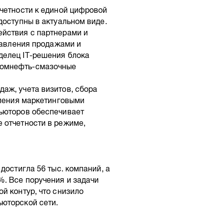
тчетности к единой цифровой
доступны в актуальном виде.
ействия с партнерами и
правления продажами и
делец IT-решения блока
ромнефть-смазочные
аж, учета визитов, сбора
вления маркетинговыми
бьюторов обеспечивает
 отчетности в режиме,
достигла 56 тыс. компаний, а
. Все поручения и задачи
й контур, что снизило
юторской сети.