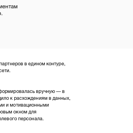
иентам
.
партнеров в едином контуре,
сети.
 формировалась вручную — в
дило к расхождениям в данных,
ми и мотивационными
ровым окном для
олевого персонала.