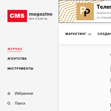
magazine
CMS
ВСЕ О DIGITAL
МАРКЕТИНГ
СОЗДА
6
ЖУРНАЛ
DIGITAL
ИНТЕРНЕТ-
1
АГЕНТСТВА
ИНСТРУМЕНТЫ
МОБИЛЬНАЯ РАЗРАБОТК
Избранное
Поиск