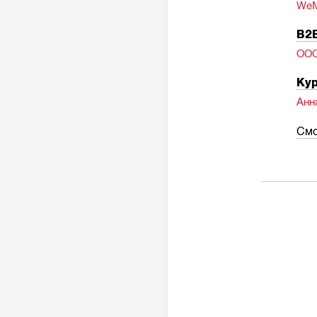
WeM
B2B
ОО
Кур
Анн
Смо