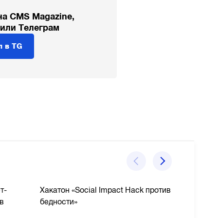
на CMS Magazine,
 или Телеграм
л в TG
т-
Хакатон «Social Impact Hack против
LINE,
в
бедности»
Avias
учас