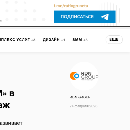
ЕЩЕ
МПЛЕКС УСЛУГ
ДИЗАЙН
SMM
3
1
3
 СЕРВИСА
БРЕНДИНГ
3
НТ
1
» в
RDN GROUP
аж
24 февраля 2026
азвивает