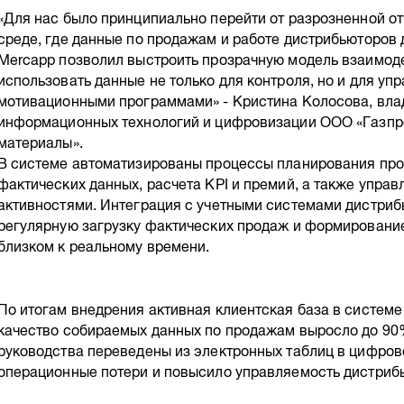
«Для нас было принципиально перейти от разрозненной о
среде, где данные по продажам и работе дистрибьюторов 
Mercapp позволил выстроить прозрачную модель взаимод
использовать данные не только для контроля, но и для у
мотивационными программами» - Кристина Колосова, вла
информационных технологий и цифровизации ООО «Газп
материалы».
В системе автоматизированы процессы планирования прод
фактических данных, расчета KPI и премий, а также упра
активностями. Интеграция с учетными системами дистри
регулярную загрузку фактических продаж и формирование
близком к реальному времени.
По итогам внедрения активная клиентская база в системе 
качество собираемых данных по продажам выросло до 90%
руководства переведены из электронных таблиц в цифрово
операционные потери и повысило управляемость дистрибь