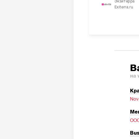
Экзитерра
Exiterra.ru
В
на 
Кра
Nov
Ме
ОО
Bus