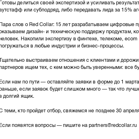
Готовы делиться своей экспертизой и усиливать результа
аутстафф или субподряд, либо передавать лида за 15% аг
Пара слов о Red Collar: 15 лет разрабатываем цифровые п
оказываем дизайн- и техническую поддержу продуктам, к
человек. Накопили экспертизу в финтехе, телекоме, ecom
погружаться в любые индустрии и бизнес-процессы.
Тщательно выстраиваем отношения с клиентами и дорожи
партнеров ищем тех, с кем можно быть уверенными: все бу
Если нам по пути — оставляйте заявки в
форме
до 1 март
раньше, если заявок будет слишком много — так что лучш
в долгий ящик.
С теми, кто пройдет отбор, свяжемся не позднее 30 апреля
Если появятся вопросы — пишите на partners@redcollar.ru