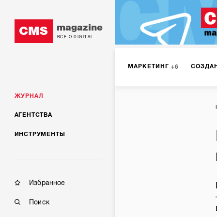
magazine
CMS
ВСЕ О DIGITAL
МАРКЕТИНГ
СОЗДА
6
ЖУРНАЛ
DIGITAL
ИНТЕРНЕТ-
1
АГЕНТСТВА
ИНСТРУМЕНТЫ
МОБИЛЬНАЯ РАЗРАБОТК
Избранное
Поиск