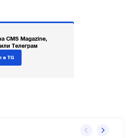
на CMS Magazine,
 или Телеграм
л в TG