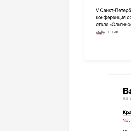
V Санкт-Петерб
конференция со
отеле «Ольгино
СПИК
В
на 
Кра
Nov