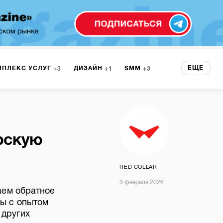
ЕЩЕ
МПЛЕКС УСЛУГ
ДИЗАЙН
SMM
3
1
3
 СЕРВИСА
БРЕНДИНГ
3
ерскую
НТ
1
RED COLLAR
3 февраля 2026
аем обратное
ы c опытом
 других