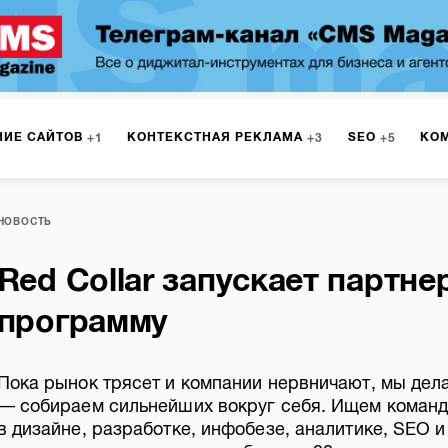
НИЕ САЙТОВ
КОНТЕКСТНАЯ РЕКЛАМА
SEO
КО
1
3
5
МАРКЕТИНГ
ПРОГРАММИРОВАНИЕ
ИСПОЛЬЗОВАНИЕ
8
1
НОВОСТЬ
Red Collar запускает партн
А
ЮЗАБИЛИТИ
ИНТРАНЕТ
МОНИТОРИНГ
МЕНЕДЖМЕ
программу
Пока рынок трясет и компании нервничают, мы дел
— собираем сильнейших вокруг себя. Ищем команд
в дизайне, разработке, инфобезе, аналитике, SEO и