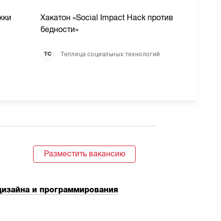
жки
Хакатон «Social Impact Hack против
LINE,
бедности»
Avias
учас
Теплица социальных технологий
ТС
Разместить вакансию
дизайна и программирования