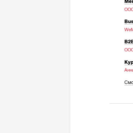
Ме
ОО
Bus
WeM
B2B
ОО
Кур
Анн
Смо