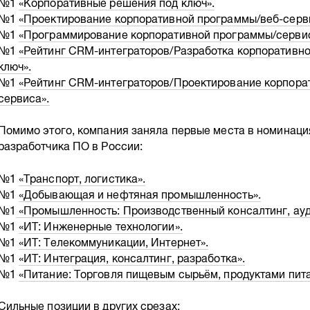
№1
«Корпоративные решения под ключ».
№1
«Проектирование корпоративной программы/веб-серв
№1
«Программирование корпоративной программы/сервис
№1
«Рейтинг CRM-интеграторов/Разработка корпоративн
ключ».
№1
«Рейтинг CRM-интеграторов/Проектирование корпора
сервиса».
Помимо этого, компания заняла первые места в номинац
разработчика ПО в России:
№1
«Транспорт, логистика».
№1
«Добывающая и нефтяная промышленность».
№1
«Промышленность: Производственный консалтинг, ауд
№1
«ИТ: Инженерные технологии».
№1
«ИТ: Телекоммуникации, Интернет».
№1
«ИТ: Интеграция, консалтинг, разработка».
№1
«Питание: Торговля пищевым сырьём, продуктами пита
Сильные позиции в других срезах: