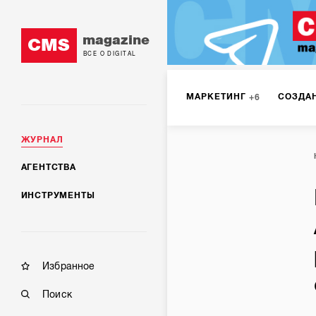
magazine
CMS
ВСЕ О DIGITAL
МАРКЕТИНГ
СОЗДА
6
ЖУРНАЛ
DIGITAL
ИНТЕРНЕТ-
1
АГЕНТСТВА
ИНСТРУМЕНТЫ
МОБИЛЬНАЯ РАЗРАБОТК
Избранное
Поиск