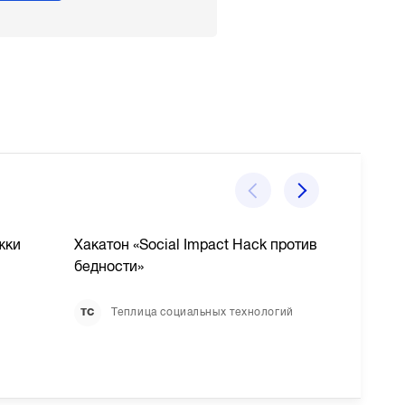
жки
Хакатон «Social Impact Hack против
LINE,
бедности»
Avias
учас
Теплица социальных технологий
ТС