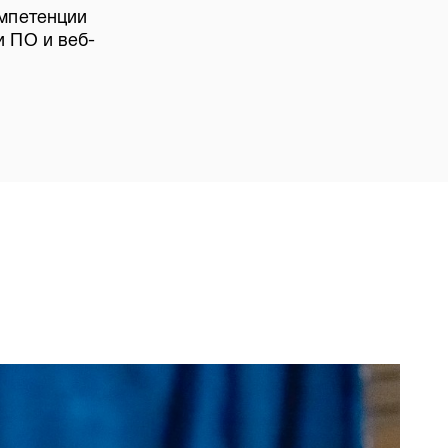
омпетенции
 ПО и веб-