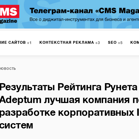
НИЕ САЙТОВ
КОНТЕКСТНАЯ РЕКЛАМА
SEO
КО
1
3
5
МАРКЕТИНГ
ПРОГРАММИРОВАНИЕ
ИСПОЛЬЗОВАНИЕ
8
1
НОВОСТЬ
Результаты Рейтинга Рунета 
А
ЮЗАБИЛИТИ
ИНТРАНЕТ
МОНИТОРИНГ
МЕНЕДЖМЕ
Adeptum лучшая компания п
разработке корпоративных I
систем