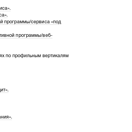
иса».
а».
ой программы/сервиса «под
тивной программы/веб-
иях по профильным вертикалям
ит».
ния».