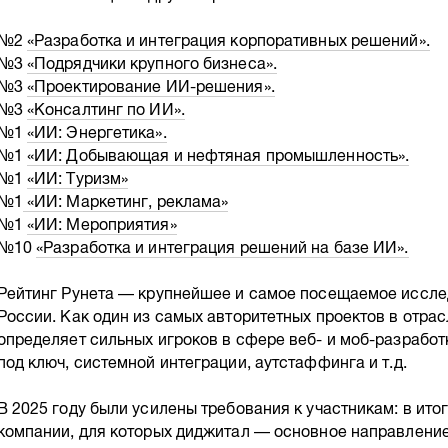
№2
«Разработка и интеграция корпоративных решений».
№3
«Подрядчики крупного бизнеса».
№3
«Проектирование ИИ-решения».
№3
«Консалтинг по ИИ».
№1
«ИИ: Энергетика».
№1
«ИИ: Добывающая и нефтяная промышленность».
№1
«ИИ: Туризм»
№1
«ИИ: Маркетинг, реклама»
№1
«ИИ: Мероприятия»
№10
«Разработка и интеграция решений на базе ИИ».
Рейтинг Рунета — крупнейшее и самое посещаемое иссле
России. Как один из самых авторитетных проектов в отрас
определяет сильных игроков в сфере веб- и моб-разрабо
под ключ, системной интеграции, аутстаффинга и т.д.
В 2025 году были усилены требования к участникам: в ито
компании, для которых диджитал — основное направлени