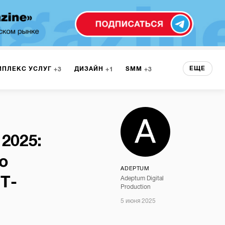
ЕЩЕ
МПЛЕКС УСЛУГ
ДИЗАЙН
SMM
3
1
3
 СЕРВИСА
БРЕНДИНГ
3
2025:
НТ
1
о
ADEPTUM
T-
Adeptum Digital
Production
5 июня 2025