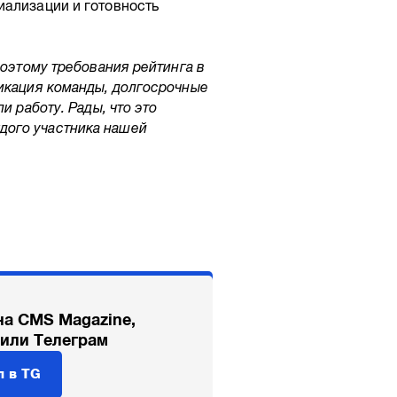
иализации и готовность
Поэтому требования рейтинга в
фикация команды, долгосрочные
и работу. Рады, что это
дого участника нашей
на CMS Magazine,
 или Телеграм
л в TG