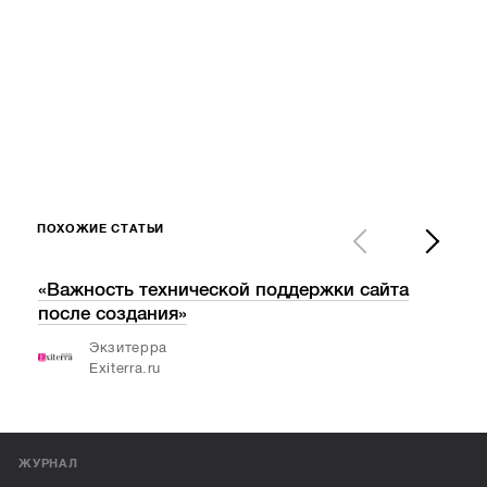
ПОХОЖИЕ СТАТЬИ
«Важность технической поддержки сайта
V С
после создания»
кон
«Ол
Экзитерра
Exiterra.ru
ЖУРНАЛ