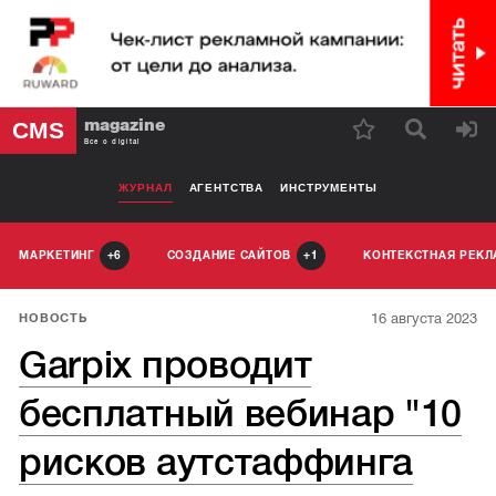
magazine
CMS
Все о digital
ЖУРНАЛ
АГЕНТСТВА
ИНСТРУМЕНТЫ
МАРКЕТИНГ
СОЗДАНИЕ САЙТОВ
КОНТЕКСТНАЯ РЕК
6
1
16 августа 2023
НОВОСТЬ
Garpix проводит
бесплатный вебинар "10
рисков аутстаффинга