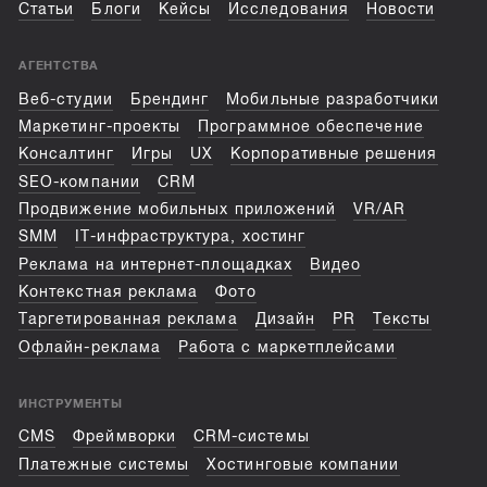
Статьи
Блоги
Кейсы
Исследования
Новости
АГЕНТСТВА
Веб-студии
Брендинг
Мобильные разработчики
Маркетинг-проекты
Программное обеспечение
Консалтинг
Игры
UX
Корпоративные решения
SEO-компании
CRM
Продвижение мобильных приложений
VR/AR
SMM
IT-инфраструктура, хостинг
Реклама на интернет-площадках
Видео
Контекстная реклама
Фото
Таргетированная реклама
Дизайн
PR
Тексты
Офлайн-реклама
Работа с маркетплейсами
ИНСТРУМЕНТЫ
CMS
Фреймворки
CRM-системы
Платежные системы
Хостинговые компании