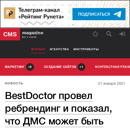
magazine
CMS
Все о digital
ЖУРНАЛ
АГЕНТСТВА
ИНСТРУМЕНТЫ
МАРКЕТИНГ
СОЗДАНИЕ САЙТОВ
КОНТЕКСТНАЯ РЕК
6
1
21 января 2021
НОВОСТЬ
BestDoctor провел
ребрендинг и показал,
что ДМС может быть