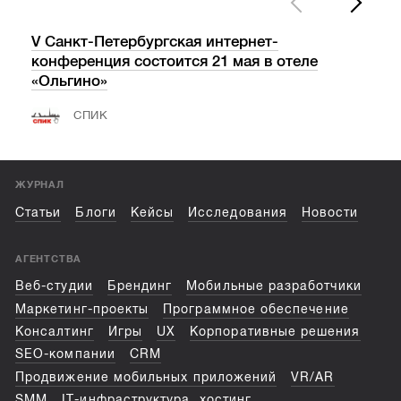
V Санкт-Петербургская интернет-
«Ва
конференция состоится 21 мая в отеле
пос
«Ольгино»
СПИК
ЖУРНАЛ
Статьи
Блоги
Кейсы
Исследования
Новости
АГЕНТСТВА
Веб-студии
Брендинг
Мобильные разработчики
Маркетинг-проекты
Программное обеспечение
Консалтинг
Игры
UX
Корпоративные решения
SEO-компании
CRM
Продвижение мобильных приложений
VR/AR
SMM
IT-инфраструктура, хостинг