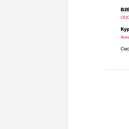
B2B
ОО
Кур
Анн
Смо