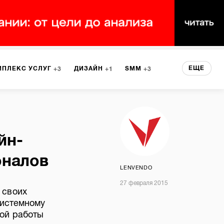
ЕЩЕ
МПЛЕКС УСЛУГ
ДИЗАЙН
SMM
3
1
3
 СЕРВИСА
БРЕНДИНГ
3
йн-
НТ
1
оналов
LENVENDO
27 февраля 2015
 своих
системному
ой работы