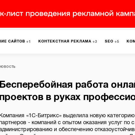
НИЕ САЙТОВ
КОНТЕКСТНАЯ РЕКЛАМА
SEO
КО
1
3
5
МАРКЕТИНГ
ПРОГРАММИРОВАНИЕ
ИСПОЛЬЗОВАНИЕ
8
1
НОВОСТЬ
Бесперебойная работа онла
А
ЮЗАБИЛИТИ
ИНТРАНЕТ
МОНИТОРИНГ
МЕНЕДЖМЕ
проектов в руках професси
Компания «1С-Битрикс» выделила новую категорию
партнеров - компаний с опытом оказания услуг по 
администрированию и обеспечению отказоустойчив