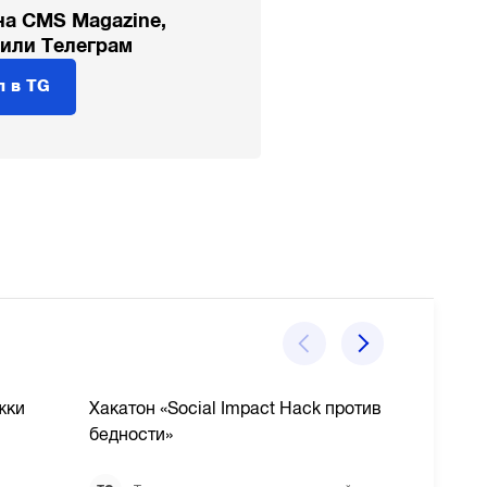
на CMS Magazine,
 или Телеграм
л в TG
жки
Хакатон «Social Impact Hack против
LINE,
бедности»
Avias
учас