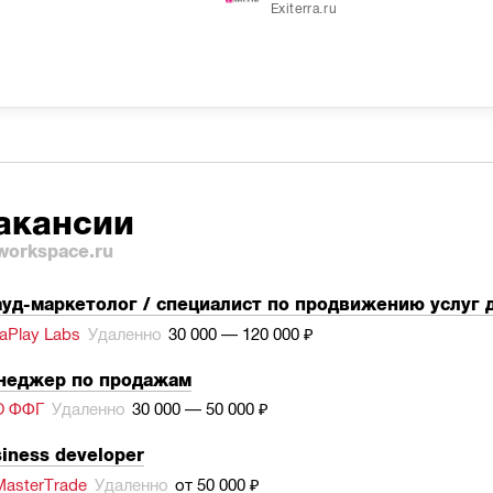
Exiterra.ru
акансии
workspace.ru
уд-маркетолог / специалист по продвижению услуг 
aPlay Labs
Удаленно
30 000 — 120 000 ₽
неджер по продажам
О ФФГ
Удаленно
30 000 — 50 000 ₽
iness developer
asterTrade
Удаленно
от 50 000 ₽