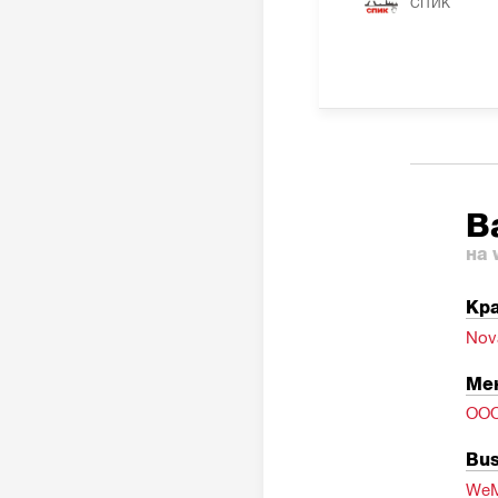
СПИК
В
на 
Кра
Nov
Ме
ОО
Bus
WeM