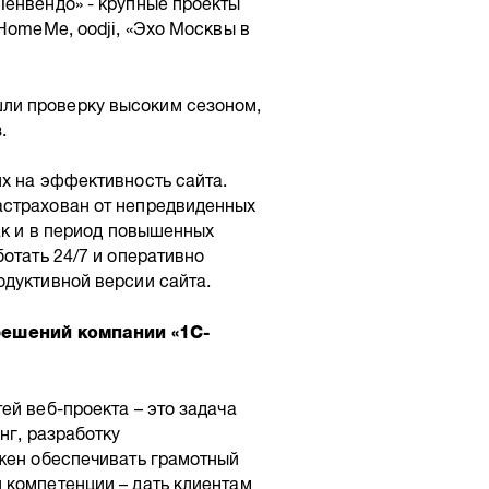
Ленвендо» - крупные проекты
HomeMe, oodji, «Эхо Москвы в
ли проверку высоким сезоном,
.
х на эффективность сайта.
астрахован от непредвиденных
ак и в период повышенных
отать 24/7 и оперативно
одуктивной версии сайта.
решений компании «1С-
ей веб-проекта – это задача
нг, разработку
лжен обеспечивать грамотный
 компетенции – дать клиентам