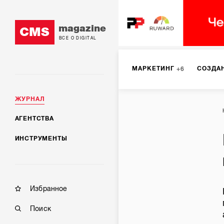
magazine
CMS
ВСЕ О DIGITAL
МАРКЕТИНГ
СОЗДА
6
ЖУРНАЛ
DIGITAL
ИНТЕРНЕТ-
1
АГЕНТСТВА
ИНСТРУМЕНТЫ
МОБИЛЬНАЯ РАЗРАБОТК
Избранное
Поиск