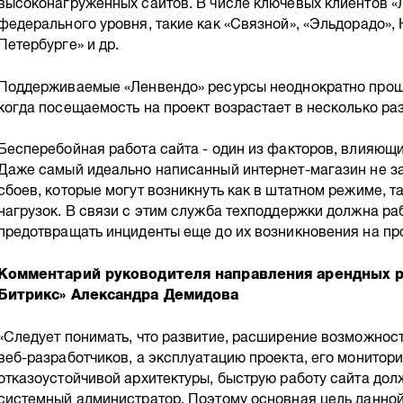
высоконагруженных сайтов. В числе ключевых клиентов «
федерального уровня, такие как «Связной», «Эльдорадо», 
Петербурге» и др.
Поддерживаемые «Ленвендо» ресурсы неоднократно прош
когда посещаемость на проект возрастает в несколько раз
Бесперебойная работа сайта - один из факторов, влияющи
Даже самый идеально написанный интернет-магазин не з
сбоев, которые могут возникнуть как в штатном режиме, т
нагрузок. В связи с этим служба техподдержки должна раб
предотвращать инциденты еще до их возникновения на пр
Комментарий руководителя направления арендных 
Битрикс» Александра Демидова
«Следует понимать, что развитие, расширение возможност
веб-разработчиков, а эксплуатацию проекта, его монитори
отказоустойчивой архитектуры, быструю работу сайта до
системный администратор. Поэтому основная цель данной