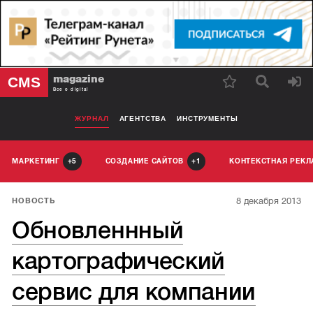
magazine
CMS
Все о digital
ЖУРНАЛ
АГЕНТСТВА
ИНСТРУМЕНТЫ
МАРКЕТИНГ
СОЗДАНИЕ САЙТОВ
КОНТЕКСТНАЯ РЕК
5
1
8 декабря 2013
НОВОСТЬ
Обновленнный
картографический
сервис для компании