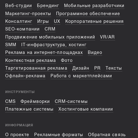
Веб-студии
Брендинг
Мобильные разработчики
Маркетинг-проекты
Программное обеспечение
Консалтинг
Игры
UX
Корпоративные решения
SEO-компании
CRM
Продвижение мобильных приложений
VR/AR
SMM
IT-инфраструктура, хостинг
Реклама на интернет-площадках
Видео
Контекстная реклама
Фото
Таргетированная реклама
Дизайн
PR
Тексты
Офлайн-реклама
Работа с маркетплейсами
ИНСТРУМЕНТЫ
CMS
Фреймворки
CRM-системы
Платежные системы
Хостинговые компании
ИНФОРМАЦИЯ
О проекте
Рекламные форматы
Обратная связь