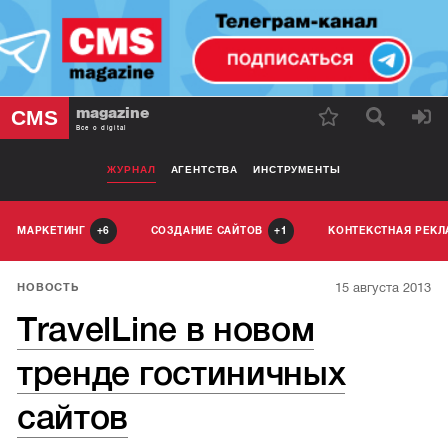
magazine
CMS
Все о digital
ЖУРНАЛ
АГЕНТСТВА
ИНСТРУМЕНТЫ
МАРКЕТИНГ
СОЗДАНИЕ САЙТОВ
КОНТЕКСТНАЯ РЕК
6
1
15 августа 2013
НОВОСТЬ
TravelLine в новом
тренде гостиничных
сайтов