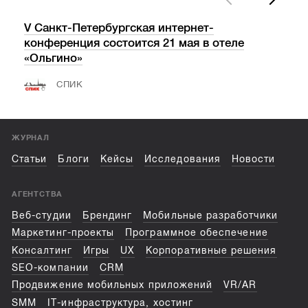
V Санкт-Петербургская интернет-
«Ва
конференция состоится 21 мая в отеле
пос
«Ольгино»
СПИК
ЖУРНАЛ
Статьи
Блоги
Кейсы
Исследования
Новости
АГЕНТСТВА
Веб-студии
Брендинг
Мобильные разработчики
Маркетинг-проекты
Программное обеспечение
Консалтинг
Игры
UX
Корпоративные решения
SEO-компании
CRM
Продвижение мобильных приложений
VR/AR
SMM
IT-инфраструктура, хостинг