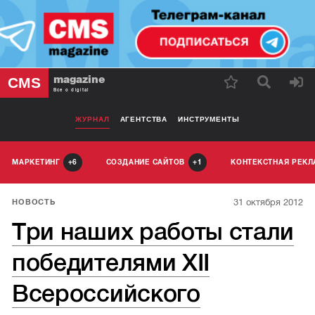
magazine
CMS
Все о digital
ЖУРНАЛ
АГЕНТСТВА
ИНСТРУМЕНТЫ
МАРКЕТИНГ
СОЗДАНИЕ САЙТОВ
КОНТЕКСТНАЯ РЕК
6
1
31 октября 2012
НОВОСТЬ
Три наших работы стали
победителями XII
Всероссийского