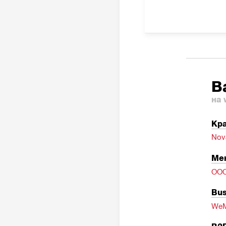
В
на 
Кра
Nov
Ме
ОО
Bus
WeM