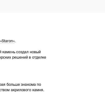
«Staron»
.
й камень создал новый
ерских решений в отделке
орая больше знакома по
ством акрилового камня.