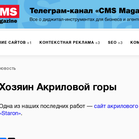
НИЕ САЙТОВ
КОНТЕКСТНАЯ РЕКЛАМА
SEO
КО
1
3
3
РКЕТИНГ
ПРОГРАММИРОВАНИЕ
ИСПОЛЬЗОВАНИЕ С
9
1
НОВОСТЬ
Хозяин Акриловой горы
А
ЮЗАБИЛИТИ
ИНТРАНЕТ
МОНИТОРИНГ
МЕНЕДЖМЕ
Одна из наших последних работ —
сайт акрилового
«Staron»
.