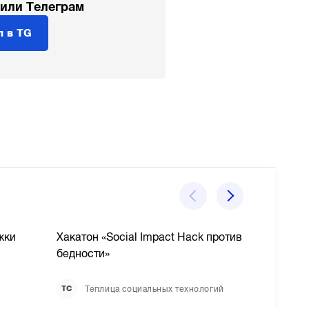
 или Телеграм
л в TG
жки
Хакатон «Social Impact Hack против
LINE,
бедности»
Avias
учас
Теплица социальных технологий
ТС