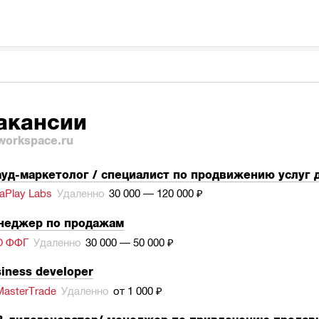
акансии
workspace.ru
уд-маркетолог / специалист по продвижению услуг 
aPlay Labs
Удаленно
30 000 — 120 000 ₽
неджер по продажам
О ФФГ
Удаленно
30 000 — 50 000 ₽
iness developer
asterTrade
Удаленно
от 1 000 ₽