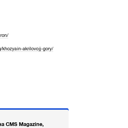
ron/
g/khozyain-akrilovojj-gory/
на CMS Magazine,