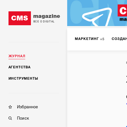
magazine
CMS
ВСЕ О DIGITAL
МАРКЕТИНГ
СОЗДА
5
ЖУРНАЛ
SMM
ИНТЕРНЕТ-МА
2
АГЕНТСТВА
ИНСТРУМЕНТЫ
МОБИЛЬНАЯ РАЗРАБОТК
Избранное
Поиск