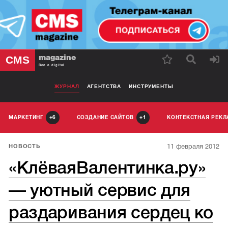
magazine
CMS
Все о digital
ЖУРНАЛ
АГЕНТСТВА
ИНСТРУМЕНТЫ
МАРКЕТИНГ
СОЗДАНИЕ САЙТОВ
КОНТЕКСТНАЯ РЕК
6
1
11 февраля 2012
НОВОСТЬ
«КлёваяВалентинка.ру»
— уютный сервис для
раздаривания сердец ко