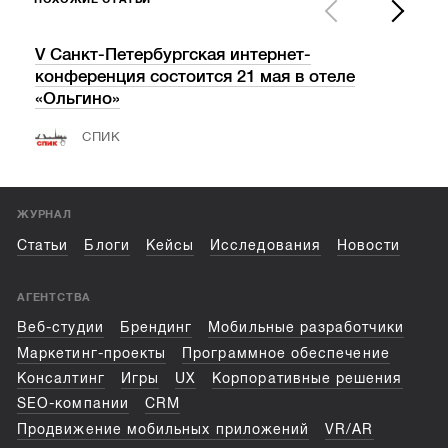
V Санкт-Петербургская интернет-
«Ва
конференция состоится 21 мая в отеле
пос
«Ольгино»
СПИК
ЖУРНАЛ
Статьи
Блоги
Кейсы
Исследования
Новости
АГЕНТСТВА
Веб-студии
Брендинг
Мобильные разработчики
Маркетинг-проекты
Программное обеспечение
Консалтинг
Игры
UX
Корпоративные решения
SEO-компании
CRM
Продвижение мобильных приложений
VR/AR