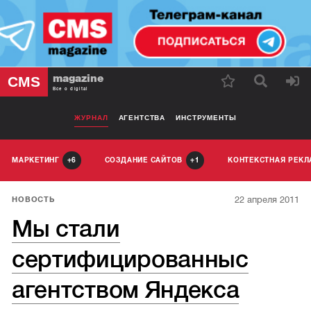
magazine
CMS
Все о digital
ЖУРНАЛ
АГЕНТСТВА
ИНСТРУМЕНТЫ
МАРКЕТИНГ
СОЗДАНИЕ САЙТОВ
КОНТЕКСТНАЯ РЕК
6
1
22 апреля 2011
НОВОСТЬ
Мы стали
сертифицированныс
агентством Яндекса