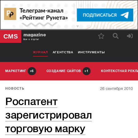
magazine
CMS
Все о digital
ЖУРНАЛ
АГЕНТСТВА
ИНСТРУМЕНТЫ
МАРКЕТИНГ
СОЗДАНИЕ САЙТОВ
КОНТЕКСТНАЯ РЕК
6
1
26 сентября 2010
НОВОСТЬ
Роспатент
зарегистрировал
торговую марку