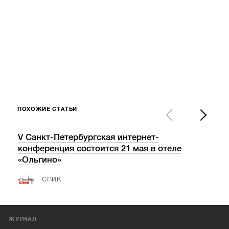
ПОХОЖИЕ СТАТЬИ
V Санкт-Петербургская интернет-
Хака
конференция состоится 21 мая в отеле
бед
«Ольгино»
ТС
СПИК
ЖУРНАЛ