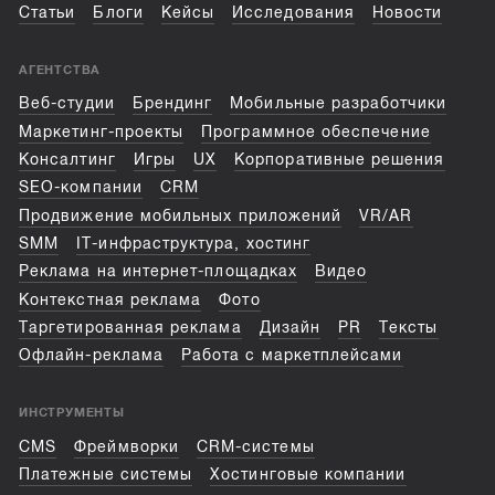
Статьи
Блоги
Кейсы
Исследования
Новости
АГЕНТСТВА
Веб-студии
Брендинг
Мобильные разработчики
Маркетинг-проекты
Программное обеспечение
Консалтинг
Игры
UX
Корпоративные решения
SEO-компании
CRM
Продвижение мобильных приложений
VR/AR
SMM
IT-инфраструктура, хостинг
Реклама на интернет-площадках
Видео
Контекстная реклама
Фото
Таргетированная реклама
Дизайн
PR
Тексты
Офлайн-реклама
Работа с маркетплейсами
ИНСТРУМЕНТЫ
CMS
Фреймворки
CRM-системы
Платежные системы
Хостинговые компании