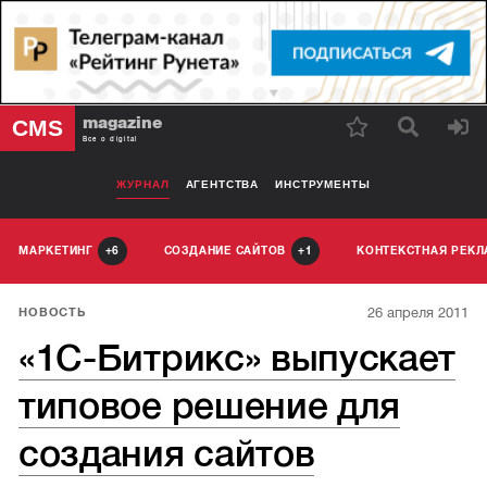
magazine
CMS
Все о digital
ЖУРНАЛ
АГЕНТСТВА
ИНСТРУМЕНТЫ
МАРКЕТИНГ
СОЗДАНИЕ САЙТОВ
КОНТЕКСТНАЯ РЕК
6
1
26 апреля 2011
НОВОСТЬ
«1С-Битрикс» выпускает
типовое решение для
создания сайтов