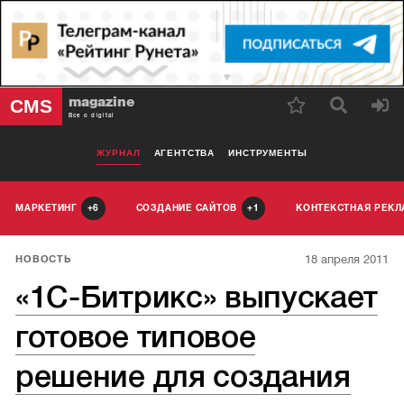
magazine
CMS
Все о digital
ЖУРНАЛ
АГЕНТСТВА
ИНСТРУМЕНТЫ
МАРКЕТИНГ
СОЗДАНИЕ САЙТОВ
КОНТЕКСТНАЯ РЕК
6
1
18 апреля 2011
НОВОСТЬ
«1С-Битрикс» выпускает
готовое типовое
решение для создания