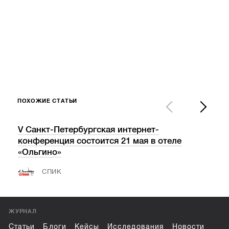
ПОХОЖИЕ СТАТЬИ
V Санкт-Петербургская интернет-
Хака
конференция состоится 21 мая в отеле
бед
«Ольгино»
ТС
СПИК
ЖУРНАЛ
Статьи
Блоги
Кейсы
Исследования
Новости