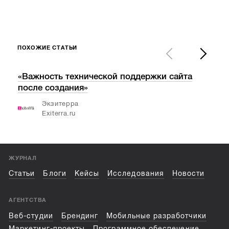
ПОХОЖИЕ СТАТЬИ
«Важность технической поддержки сайта
V С
после создания»
кон
«Ол
Экзитерра
Exiterra.ru
ЖУРНАЛ
Статьи
Блоги
Кейсы
Исследования
Новости
АГЕНТСТВА
Веб-студии
Брендинг
Мобильные разработчики
Маркетинг-проекты
Программное обеспечение