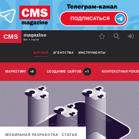
magazine
CMS
Все о digital
ЖУРНАЛ
АГЕНТСТВА
ИНСТРУМЕНТЫ
МАРКЕТИНГ
СОЗДАНИЕ САЙТОВ
КОНТЕКСТНАЯ РЕК
6
1
МОБИЛЬНАЯ РАЗРАБОТКА
СТАТЬЯ