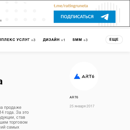
ЕЩЕ
МПЛЕКС УСЛУГ
ДИЗАЙН
SMM
3
1
3
 СЕРВИСА
БРЕНДИНГ
3
а
НТ
1
ART6
25 января 2017
на продаже
4 года. За это
дукции, став
ашем торговом
ний самых