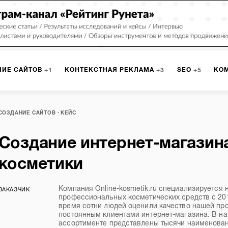
НИЕ САЙТОВ
КОНТЕКСТНАЯ РЕКЛАМА
SEO
КО
1
3
5
МАРКЕТИНГ
ПРОГРАММИРОВАНИЕ
ИСПОЛЬЗОВАНИЕ
8
1
СОЗДАНИЕ САЙТОВ
КЕЙС
Создание интернет-магазин
А
ЮЗАБИЛИТИ
ИНТРАНЕТ
МОНИТОРИНГ
МЕНЕДЖМЕ
косметики
Компания Online-kosmetik.ru специализируется 
ЗАКАЗЧИК
профессиональных косметических средств с 201
время сотни людей оценили качество нашей про
постоянным клиентами интернет-магазина. В н
ассортименте представлены тысячи наименова