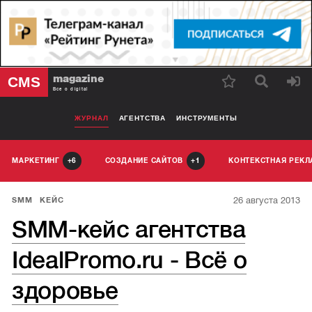
magazine
CMS
Все о digital
ЖУРНАЛ
АГЕНТСТВА
ИНСТРУМЕНТЫ
МАРКЕТИНГ
СОЗДАНИЕ САЙТОВ
КОНТЕКСТНАЯ РЕК
6
1
26 августа 2013
SMM
КЕЙС
SMM-кейс агентства
IdealPromo.ru - Всё о
здоровье