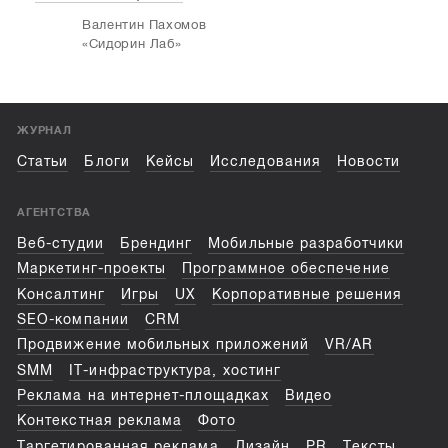
Валентин Пахомов
«Сидорин Лаб»
ЖУРНАЛ
Статьи
Блоги
Кейсы
Исследования
Новости
АГЕНТСТВА
Веб-студии
Брендинг
Мобильные разработчики
Маркетинг-проекты
Программное обеспечение
Консалтинг
Игры
UX
Корпоративные решения
SEO-компании
CRM
Продвижение мобильных приложений
VR/AR
SMM
IT-инфраструктура, хостинг
Реклама на интернет-площадках
Видео
Контекстная реклама
Фото
Таргетированная реклама
Дизайн
PR
Тексты