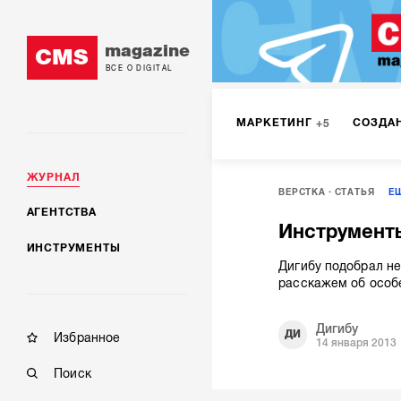
magazine
CMS
ВСЕ О DIGITAL
МАРКЕТИНГ
СОЗДА
5
ЖУРНАЛ
ВЕРСТКА
СТАТЬЯ
Е
SMM
ИНТЕРНЕТ-МА
2
АГЕНТСТВА
Инструменты
ИНСТРУМЕНТЫ
МОБИЛЬНАЯ РАЗРАБОТК
Дигибу подобрал не
расскажем об особе
Дигибу
ДИ
Избранное
14 января 2013
Поиск