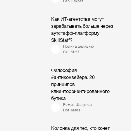
Веб Секрет
Как ИТ-агентства могут
зарабатывать больше через
аутстафф-платформу
SkillStaff?
Полина Беляцкая
SkillStaff
Философия
#антиконвейера. 20
принципов
клиентоориентированного
бутика
Роман Шатунов
HotHeads
Колонка для тех, кто хочет