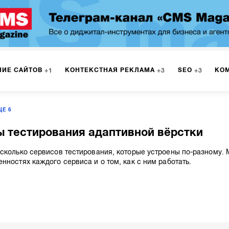
НИЕ САЙТОВ
КОНТЕКСТНАЯ РЕКЛАМА
SEO
КО
1
3
3
ЩЕ
6
РКЕТИНГ
ПРОГРАММИРОВАНИЕ
ИСПОЛЬЗОВАНИЕ С
9
1
 тестирования адаптивной вёрстки
А
ЮЗАБИЛИТИ
ИНТРАНЕТ
МОНИТОРИНГ
МЕНЕДЖМЕ
сколько сервисов тестирования, которые устроены по-разному.
нностях каждого сервиса и о том, как с ним работать.