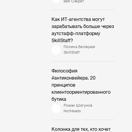
Веб Секрет
Как ИТ-агентства могут
зарабатывать больше через
аутстафф-платформу
SkillStaff?
Полина Беляцкая
SkillStaff
Философия
#антиконвейера. 20
принципов
клиентоориентированного
бутика
Роман Шатунов
HotHeads
Колонка для тех, кто хочет