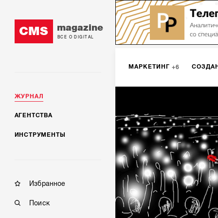
magazine
CMS
ВСЕ О DIGITAL
МАРКЕТИНГ
СОЗДА
6
ЖУРНАЛ
SMM
ИНТЕРНЕТ-МА
2
АГЕНТСТВА
ИНСТРУМЕНТЫ
МОБИЛЬНАЯ РАЗРАБОТК
Избранное
Поиск