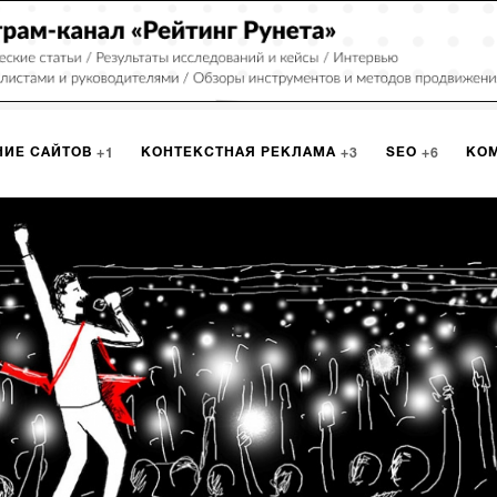
НИЕ САЙТОВ
КОНТЕКСТНАЯ РЕКЛАМА
SEO
КО
1
3
6
РКЕТИНГ
ПРОГРАММИРОВАНИЕ
ИСПОЛЬЗОВАНИЕ С
9
1
А
ЮЗАБИЛИТИ
ИНТРАНЕТ
МОНИТОРИНГ
МЕНЕДЖМЕ