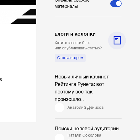
Сначала свежие
материалы
БЛОГИ И КОЛОНКИ
Хотите завести блог
или опубликовать статью?
Стать автором
Новый личный кабинет
ые
Рейтинга Рунета: вот
поэтому всё так
произошло…
Анатолий Денисов
Поиски целевой аудитории
Натали Соколова