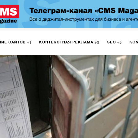
НИЕ САЙТОВ
КОНТЕКСТНАЯ РЕКЛАМА
SEO
КО
1
3
5
МАРКЕТИНГ
ПРОГРАММИРОВАНИЕ
ИСПОЛЬЗОВАНИЕ
9
1
А
ЮЗАБИЛИТИ
ИНТРАНЕТ
МОНИТОРИНГ
МЕНЕДЖМЕ