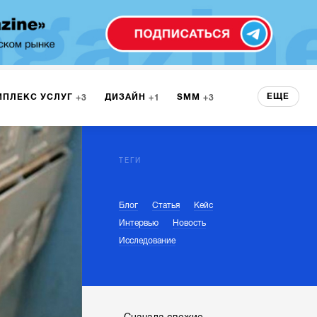
ЕЩЕ
МПЛЕКС УСЛУГ
ДИЗАЙН
SMM
3
1
3
 СЕРВИСА
БРЕНДИНГ
3
ТЕГИ
Блог
Статья
Кейс
НТ
1
Интервью
Новость
Исследование