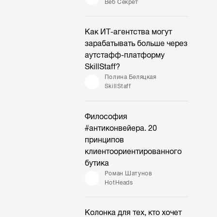
Веб Секрет
Как ИТ-агентства могут
зарабатывать больше через
аутстафф-платформу
SkillStaff?
Полина Беляцкая
SkillStaff
Философия
#антиконвейера. 20
принципов
клиентоориентированного
бутика
Роман Шатунов
HotHeads
Колонка для тех, кто хочет