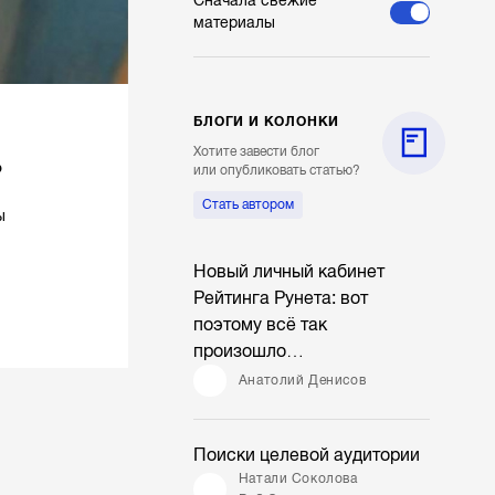
Сначала свежие
материалы
БЛОГИ И КОЛОНКИ
Хотите завести блог
?
или опубликовать статью?
Стать автором
ы
Новый личный кабинет
Рейтинга Рунета: вот
поэтому всё так
произошло…
Анатолий Денисов
Поиски целевой аудитории
Натали Соколова