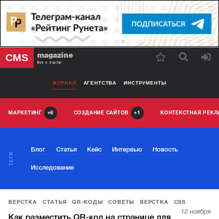
magazine
CMS
Все о digital
ЖУРНАЛ
АГЕНТСТВА
ИНСТРУМЕНТЫ
МАРКЕТИНГ
СОЗДАНИЕ САЙТОВ
КОНТЕКСТНАЯ РЕК
6
1
Блог
Статья
Кейс
Интервью
Новость
ТЕГИ
Исследование
ВЕРСТКА
СТАТЬЯ
QR-КОДЫ
СОВЕТЫ
ВЕРСТКА
CSS
12 ноября
Как разместить QR-код на странице для