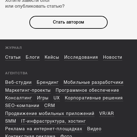
Хотите завести блог
или опубликовать статью?
Стать автором
ЖУРНАЛ
Статьи
Блоги
Кейсы
Исследования
Новости
АГЕНТСТВА
Веб-студии
Брендинг
Мобильные разработчики
Маркетинг-проекты
Программное обеспечение
Консалтинг
Игры
UX
Корпоративные решения
SEO-компании
CRM
Продвижение мобильных приложений
VR/AR
SMM
IT-инфраструктура, хостинг
Реклама на интернет-площадках
Видео
Контекстная реклама
Фото