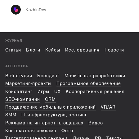
инф
KozhinDev
ЖУРНАЛ
Статьи
Блоги
Кейсы
Исследования
Новости
АГЕНТСТВА
Веб-студии
Брендинг
Мобильные разработчики
Маркетинг-проекты
Программное обеспечение
Консалтинг
Игры
UX
Корпоративные решения
SEO-компании
CRM
Продвижение мобильных приложений
VR/AR
SMM
IT-инфраструктура, хостинг
Реклама на интернет-площадках
Видео
Контекстная реклама
Фото
Таргетированная реклама
Дизайн
PR
Тексты