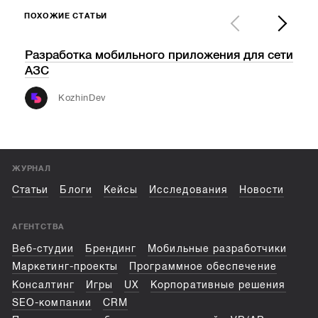
ПОХОЖИЕ СТАТЬИ
Разработка мобильного приложения для сети
Tec
АЗС
обо
инф
KozhinDev
ЖУРНАЛ
Статьи
Блоги
Кейсы
Исследования
Новости
АГЕНТСТВА
Веб-студии
Брендинг
Мобильные разработчики
Маркетинг-проекты
Программное обеспечение
Консалтинг
Игры
UX
Корпоративные решения
SEO-компании
CRM