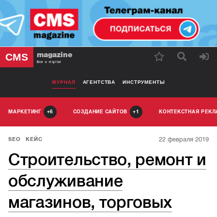
magazine
CMS
Все о digital
ЖУРНАЛ
АГЕНТСТВА
ИНСТРУМЕНТЫ
МАРКЕТИНГ
СОЗДАНИЕ САЙТОВ
КОНТЕКСТНАЯ РЕК
6
1
22 февраля 2019
SEO
КЕЙС
Строительство, ремонт и
обслуживание
магазинов, торговых