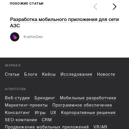
ПОХОЖИЕ СТАТЬИ
Разработка мобильного приложения для сети
Tec
АЗС
обо
инф
KozhinDev
ЖУРНАЛ
Статьи
Блоги
Кейсы
Исследования
Новости
АГЕНТСТВА
Веб-студии
Брендинг
Мобильные разработчики
Маркетинг-проекты
Программное обеспечение
Консалтинг
Игры
UX
Корпоративные решения
SEO-компании
CRM
Продвижение мобильных приложений
VR/AR