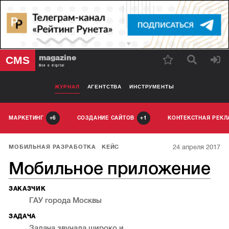
magazine
CMS
Все о digital
ЖУРНАЛ
АГЕНТСТВА
ИНСТРУМЕНТЫ
МАРКЕТИНГ
СОЗДАНИЕ САЙТОВ
КОНТЕКСТНАЯ РЕК
6
1
24 апреля 2017
МОБИЛЬНАЯ РАЗРАБОТКА
КЕЙС
Мобильное приложение
ЗАКАЗЧИК
ГАУ города Москвы
ЗАДАЧА
Задача звучала широко и