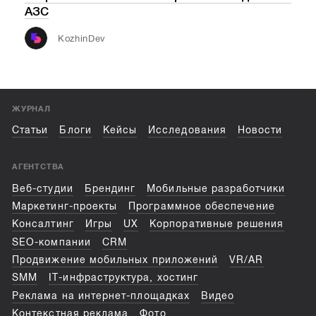
АЗС
обо
инф
KozhinDev
ЖУРНАЛ
Статьи
Блоги
Кейсы
Исследования
Новости
АГЕНТСТВА
Веб-студии
Брендинг
Мобильные разработчики
Маркетинг-проекты
Программное обеспечение
Консалтинг
Игры
UX
Корпоративные решения
SEO-компании
CRM
Продвижение мобильных приложений
VR/AR
SMM
IT-инфраструктура, хостинг
Реклама на интернет-площадках
Видео
Контекстная реклама
Фото