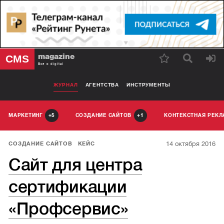
magazine
CMS
Все о digital
ЖУРНАЛ
АГЕНТСТВА
ИНСТРУМЕНТЫ
МАРКЕТИНГ
СОЗДАНИЕ САЙТОВ
КОНТЕКСТНАЯ РЕК
5
1
14 октября 2016
СОЗДАНИЕ САЙТОВ
КЕЙС
Сайт для центра
сертификации
«Профсервис»