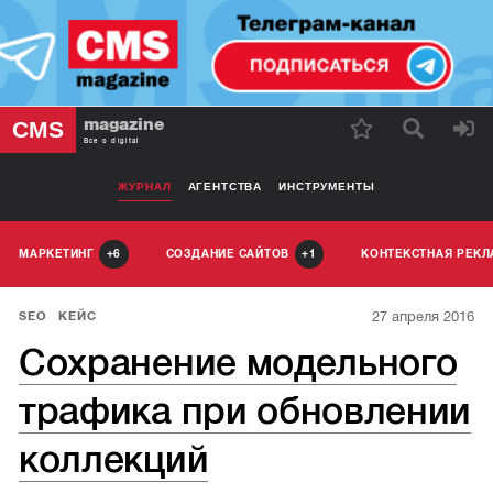
magazine
CMS
Все о digital
ЖУРНАЛ
АГЕНТСТВА
ИНСТРУМЕНТЫ
МАРКЕТИНГ
СОЗДАНИЕ САЙТОВ
КОНТЕКСТНАЯ РЕК
6
1
27 апреля 2016
SEO
КЕЙС
Сохранение модельного
трафика при обновлении
коллекций