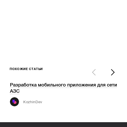
ПОХОЖИЕ СТАТЬИ
Разработка мобильного приложения для сети
Tec
АЗС
обо
инф
KozhinDev