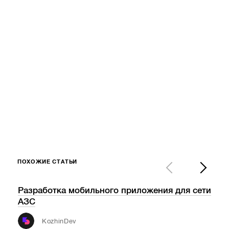
ПОХОЖИЕ СТАТЬИ
Разработка мобильного приложения для сети
Tec
АЗС
обо
инф
KozhinDev