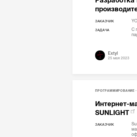
Разработка 
производит
YO
ЗАКАЗЧИК
С 
ЗАДАЧА
па
Extyl
25 мая 2023
ПРОГРАММИРОВАНИЕ
Интернет-м
SUNLIGHT
Su
ЗАКАЗЧИК
ма
оф