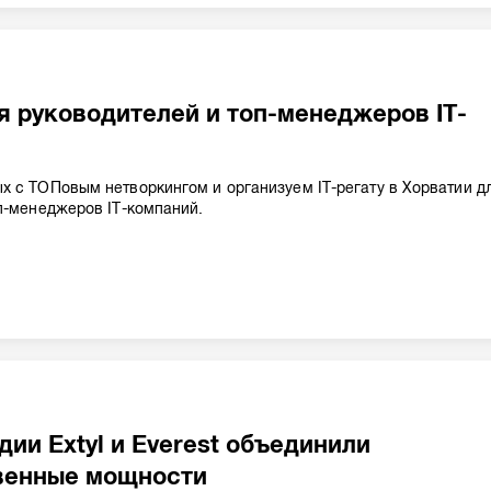
ля руководителей и топ-менеджеров IT-
 с ТОПовым нетворкингом и организуем IT-регату в Хорватии д
п-менеджеров IT-компаний.
дии Extyl и Everest объединили
венные мощности