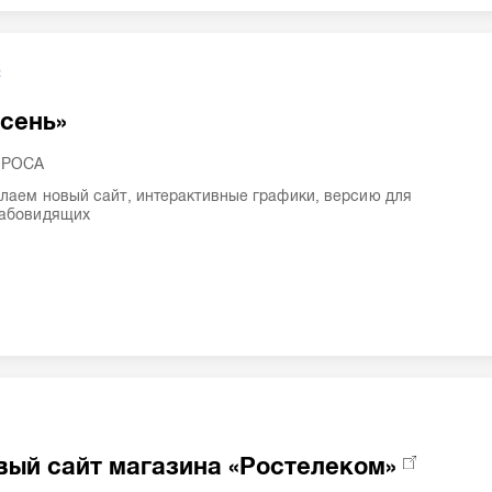
2
сень»
ЛРОСА
лаем новый сайт, интерактивные графики, версию для
абовидящих
1
вый сайт магазина «Ростелеком»