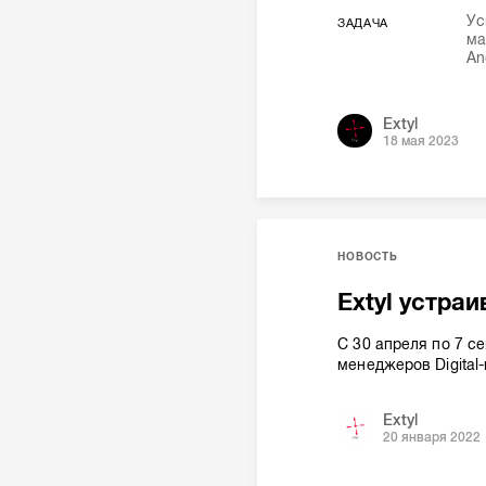
Ус
ЗАДАЧА
ма
An
Extyl
18 мая 2023
НОВОСТЬ
Extyl устраи
С 30 апреля по 7 с
менеджеров Digital
Extyl
20 января 2022