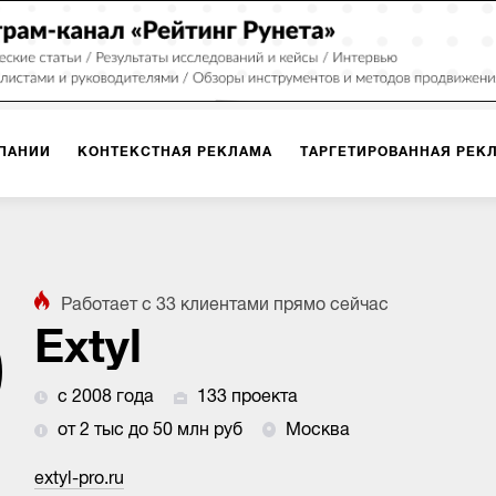
ПАНИИ
КОНТЕКСТНАЯ РЕКЛАМА
ТАРГЕТИРОВАННАЯ РЕК
ИЯ
ДИЗАЙН
БРЕНДИНГ
SMM
МАРКЕТИНГ-ПРОЕКТЫ
Работает с
33
клиентами
прямо сейчас
ПЛОЩАДКАХ
РАБОТА С МАРКЕТПЛЕЙСАМИ
ФОТО
ПРОД
Extyl
с 2008 года
133 проекта
ИГРЫ
ОФЛАЙН-РЕКЛАМА
от 2 тыс до 50 млн руб
Москва
extyl-pro.ru