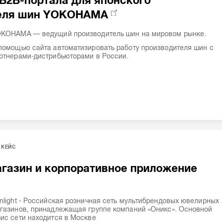
В2В-портала для японского
еля шин YOKOHAMA
KOHAMA — ведущий производитель шин на мировом рынке.
помощью сайта автоматизировать работу производителя шин с
ртнерами-дистрибьюторами в России.
КЕЙС
агазин и корпоративное приложение
nlight - Российская розничная сеть мультибрендовых ювелирных
газинов, принадлежащая группе компаний «Оникс». Основной
ис сети находится в Москве