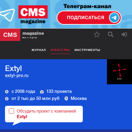
magazine
CMS
Все о digital
ЖУРНАЛ
АГЕНТСТВА
ИНСТРУМЕНТЫ
Extyl
extyl-pro.ru
с 2008 года
133 проекта
от 2 тыс до 50 млн руб
Москва
Обсудить проект с компанией
Extyl