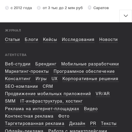
с 2012 года
от 3 тыс до 2 млн руб
Саратов
ЖУРНАЛ
Статьи
Блоги
Кейсы
Исследования
Новости
АГЕНТСТВА
Веб-студии
Брендинг
Мобильные разработчики
Маркетинг-проекты
Программное обеспечение
Консалтинг
Игры
UX
Корпоративные решения
SEO-компании
CRM
Продвижение мобильных приложений
VR/AR
SMM
IT-инфраструктура, хостинг
Реклама на интернет-площадках
Видео
Контекстная реклама
Фото
Таргетированная реклама
Дизайн
PR
Тексты
Офлайн-реклама
Работа с маркетплейсами