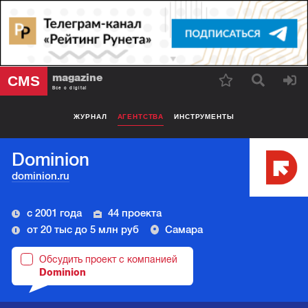
magazine
CMS
Все о digital
ЖУРНАЛ
АГЕНТСТВА
ИНСТРУМЕНТЫ
Dominion
dominion.ru
с 2001 года
44 проекта
от 20 тыс до 5 млн руб
Самара
Обсудить проект с компанией
Dominion