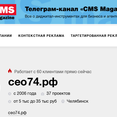
ПАНИИ
КОНТЕКСТНАЯ РЕКЛАМА
ТАРГЕТИРОВАННАЯ РЕК
ИЯ
ДИЗАЙН
БРЕНДИНГ
SMM
МАРКЕТИНГ-ПРОЕКТЫ
Работает с
60
клиентами
прямо сейчас
ПЛОЩАДКАХ
РАБОТА С МАРКЕТПЛЕЙСАМИ
ФОТО
ПРОД
сео74.рф
с 2006 года
37 проектов
ИГРЫ
ОФЛАЙН-РЕКЛАМА
от 5 тыс до 35 тыс руб
Челябинск
сео74.рф