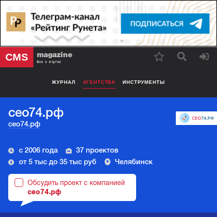
magazine
CMS
Все о digital
ЖУРНАЛ
АГЕНТСТВА
ИНСТРУМЕНТЫ
сео74.рф
сео74.рф
с 2006 года
37 проектов
от 5 тыс до 35 тыс руб
Челябинск
Обсудить проект с компанией
сео74.рф