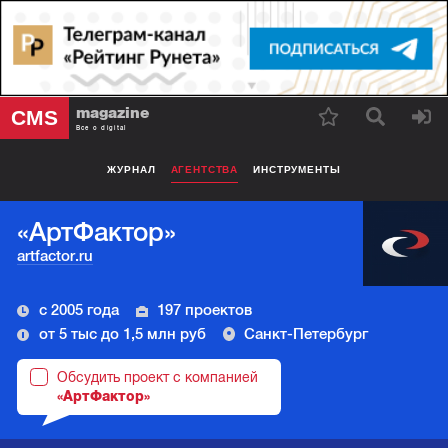
magazine
CMS
Все о digital
ЖУРНАЛ
АГЕНТСТВА
ИНСТРУМЕНТЫ
«АртФактор»
artfactor.ru
с 2005 года
197 проектов
от 5 тыс до 1,5 млн руб
Санкт-Петербург
Обсудить проект с компанией
«АртФактор»